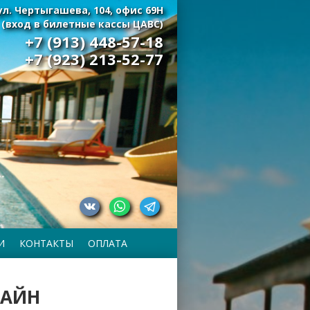
ул. Чертыгашева, 104, офис 69Н
(вход в билетные кассы ЦАВС)
+7 (913) 448-57-18
+7 (923) 213-52-77
И
КОНТАКТЫ
ОПЛАТА
ЛАЙН