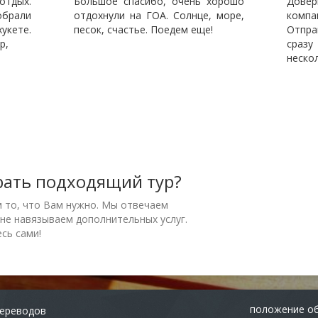
тдых.
Большое спасибо, очень хорошо
Дове
обрали
отдохнули на ГОА. Солнце, море,
комп
укете.
песок, счастье. Поедем еще!
Отпра
р,
сразу
неско
рать подходящий тур?
м то, что Вам нужно. Мы отвечаем
 не навязываем дополнительных услуг.
сь сами!
положение об
переводов