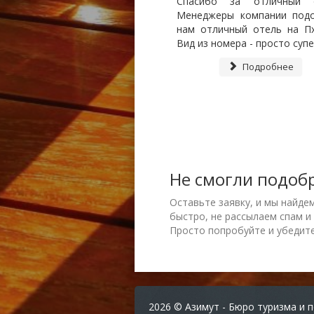
Спасибо за отличный о
Менеджеры компании под
нам отличный отель на Пх
Вид из номера - просто супе
Подробнее
Не смогли подоб
Оставьте заявку, и мы найде
быстро, не рассылаем спам и
Просто попробуйте и убедите
2026 © Азимут - Бюро туризма и 