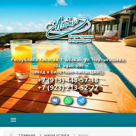
Республика Хакасия, г. Абакан, ул. Чертыгашева,
104, офис 69Н
(вход в билетные кассы ЦАВС)
+7 (913) 448-57-18
+7 (923) 213-52-77
главная
наши услуги
визы